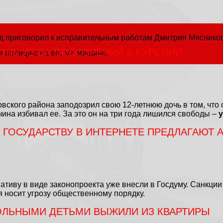
уд приговорил к исправительным работам Дмитрия Мяснико
ОЧЬ ИЗ-ЗА ПОДОЗРЕНИЙ В КУРЕНИИ
в полицию на его же машине.
вского района заподозрил свою 12-летнюю дочь в том, что 
ина избивал ее. За это он на три года лишился свободы –
 ГОСУДАРСТВУ В ИНТЕРНЕТЕ ПРЕДЛАГАЮТ 
иву в виде законопроекта уже внесли в Госдуму. Санкции 
 носит угрозу общественному порядку.
ЛЬНЫМИ ДЕТЬМИ ВЫЖИЛИ ИЗ КВАРТИРЫ