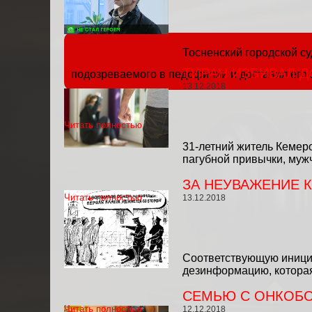
Тосненский городской с
ТИРАН ИЗБИВАЛ Д
подозреваемого в педофилии и доставил его 
13.12.2018
Читать полностью
31-летний житель Кемеро
пагубной привычки, мужч
ЗА НЕУВАЖЕНИЕ К
Читать полностью
13.12.2018
Соответствующую инициат
дезинформацию, которая
СЕМЬЮ С ОНКОБО
Читать полностью
12.12.2018