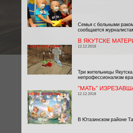
Семья с больными раком
сообщается журналиста
В ЯКУТСКЕ МАТЕР
Читать полностью
12.12.2018
Три жительницы Якутска,
непрофессионализм враче
"МАТЬ" ИЗРЕЗАВШ
Читать полностью
12.12.2018
В Ютазинском районе Та