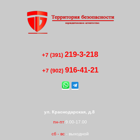
219-3-218
+7 (391)
916-41
-
21
+7 (902)
ул. Краснодарская, д.8
пн-пт
9.00-17.00
сб
-
вс
- выходной