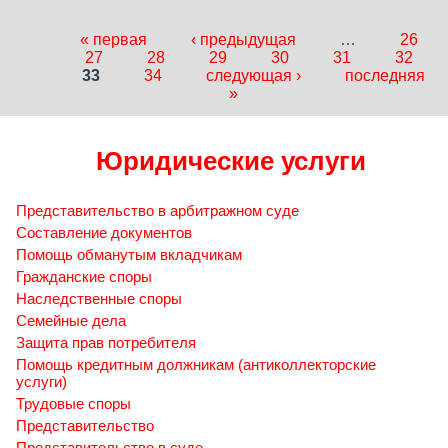
« первая
‹ предыдущая
…
26
Страницы
27
28
29
30
31
32
33
34
следующая ›
последняя
»
Юридические услуги
Представительство в арбитражном суде
Составление документов
Помощь обманутым вкладчикам
Гражданские споры
Наследственные споры
Семейные дела
Защита прав потребителя
Помощь кредитным должникам (антиколлекторские
услуги)
Трудовые споры
Представительство
Представительство в суде