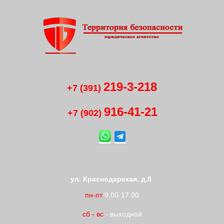
219-3-218
+7 (391)
916-41
-
21
+7 (902)
ул. Краснодарская, д.8
пн-пт
9.00-17.00
сб
-
вс
- выходной