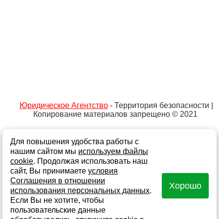
Юридическое Агентство
- Территория безопасности |
Копирование материалов запрещено © 2021
Для повышения удобства работы с
Не является публичной офертой
Политика обработки персональных данных и
нашим сайтом мы
используем файлы
информации
cookie
. Продолжая использовать наш
сайт, Вы принимаете
условия
Согласие на обработку персональных данных
Соглашения в отношении
Хорошо
Согласие на получение информационной и рекламной
использования персональных данных
.
рассылки
Если Вы не хотите, чтобы
Создание сайта - Fokas
Карта сайта
пользовательские данные