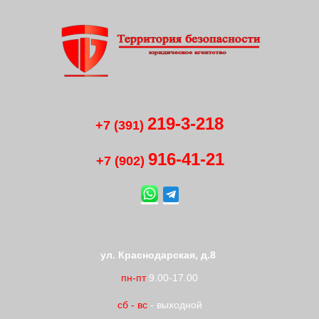
219-3-218
+7 (391)
916-41
-
21
+7 (902)
ул. Краснодарская, д.8
пн-пт
9.00-17.00
сб
-
вс
- выходной