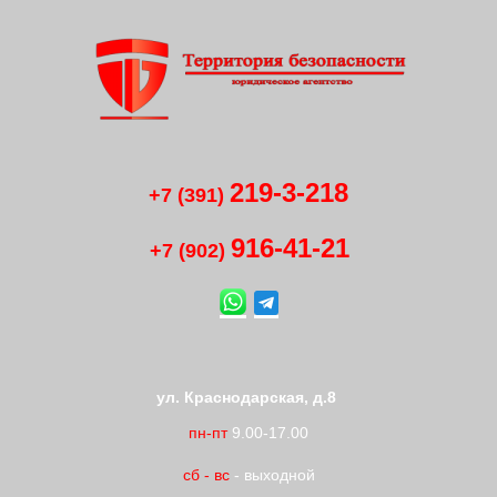
219-3-218
+7 (391)
916-41
-
21
+7 (902)
ул. Краснодарская, д.8
пн-пт
9.00-17.00
сб
-
вс
- выходной