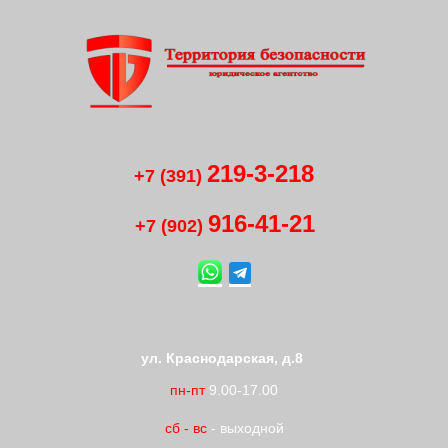
219-3-218
+7 (391)
916-41
-
21
+7 (902)
ул. Краснодарская, д.8
пн-пт
9.00-17.00
сб
-
вс
- выходной