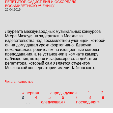
РЕПЕТИТОР-САДИСТ БИЛ И ОСКОРБЛЯЛ
ВОСЬМИЛЕТНЮЮ УЧЕНИЦУ
26.04.2019
Лауреата международных музыкальных конкурсов
Мгера Махсудяна задержали в Москве за
издевательства над восьмилетней ученицей, которой
он на дому давал уроки фортепиано. Девочка
пожаловалась родителям на изощренные методы
преподавания, а те установили в комнате камеру
наблюдения, которая и зафиксировала действия
репетитора, который сам является студентом
Московской консерватории имени Чайковского.
Читать полностью
« первая
‹ предыдущая
1
2
Страницы
3
4
5
6
7
8
9
…
следующая ›
последняя »