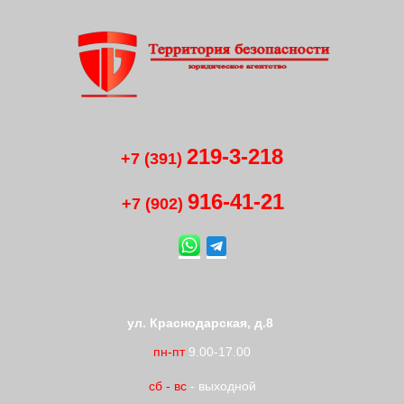
219-3-218
+7 (391)
916-41
-
21
+7 (902)
ул. Краснодарская, д.8
пн-пт
9.00-17.00
сб
-
вс
- выходной