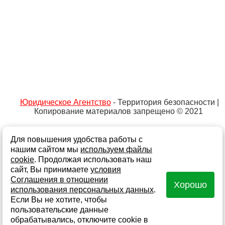
Юридическое Агентство
- Территория безопасности |
Копирование материалов запрещено © 2021
Для повышения удобства работы с
Не является публичной офертой
Политика обработки персональных данных и
нашим сайтом мы
используем файлы
информации
cookie
. Продолжая использовать наш
сайт, Вы принимаете
условия
Согласие на обработку персональных данных
Соглашения в отношении
Хорошо
Согласие на получение информационной и рекламной
использования персональных данных
.
рассылки
Если Вы не хотите, чтобы
Создание сайта - Fokas
Карта сайта
пользовательские данные
обрабатывались, отключите cookie в