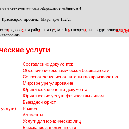
я не возвратив личные сбережения пайщикам!
. Красноярск, проспект Мира, дом 152/2.
 Железнодорожным районным судом г. Красноярска, вынесено решение о 
4
5
6
7
8
9
…
следу
икторовича.
еские услуги
Составление документов
Обеспечение экономической безопасности
Сопровождение исполнительного производства
Мировое урегулирование
Юридическая оценка документа
Юридические услуги физическим лицам
Выездной юрист
 услуги)
Развод
Алименты
Услуги для юридических лиц
Взыскание задолженности