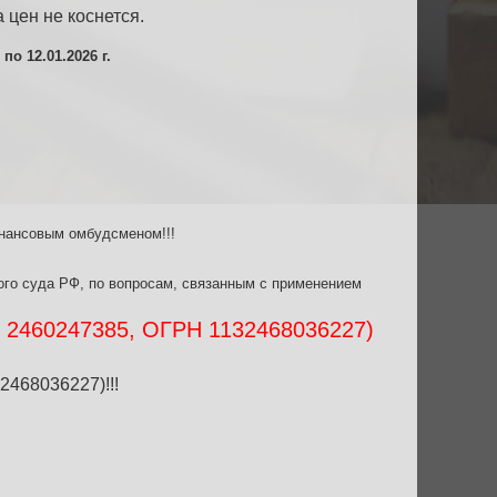
 цен не коснется.
о 12.01.2026 г.
нансовым омбудсменом!!!
го суда РФ, по вопросам, связанным с применением
60247385, ОГРН 1132468036227)
468036227)!!!