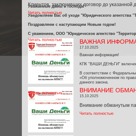
Клиентов, заключивших договор до указанной д
Уважаемые дамы и господа!
Читать полностью
Уведомляем Вас об уходе "Юридического агентства "Тер
Поздравляем с наступающим Новым годом!
С уважением, ООО "Юридическое агентство "Территор
Читать полностью
ВАЖНАЯ ИНФОРМА
17.10.2025
Важная информация!
КПК "ВАШИ ДЕНЬГИ" включен 
В соответствии с Федеральны
«Об уполномоченном по права
данного закона.
ВНИМАНИЕ ОБМАНУ
Читать полностью
15.10.2025
Внимание обманутым па
Читать полностью