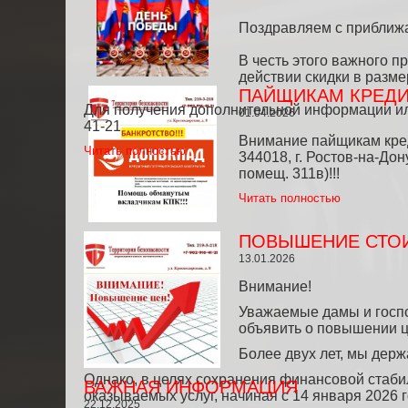
Поздравляем с приближа
В честь этого важного п
действии скидки в размер
ПАЙЩИКАМ КРЕДИ
Для получения дополнительной информации или з
01.04.2026
41-21
Внимание пайщикам кре
Читать полностью
344018, г. Ростов-на-Дону
помещ. 311в)!!!
Читать полностью
ПОВЫШЕНИЕ СТО
13.01.2026
Внимание!
Уважаемые дамы и госпо
объявить о повышении це
Более двух лет, мы дер
Однако, в целях сохранения финансовой стаб
ВАЖНАЯ ИНФОРМАЦИЯ
оказываемых услуг, начиная с 14 января 2026 г
22.12.2025