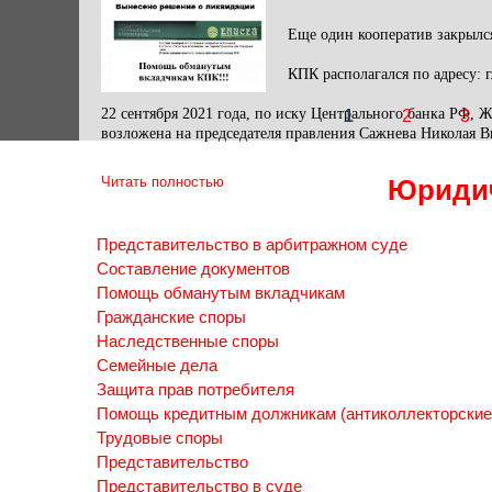
Еще один кооператив закрылс
КПК располагался по адресу: г
22 сентября 2021 года, по иску Центрального банка РФ,
1
2
3
возложена на председателя правления Сажнева Николая В
Страницы
Юридич
Читать полностью
Представительство в арбитражном суде
Составление документов
Помощь обманутым вкладчикам
Гражданские споры
Наследственные споры
Семейные дела
Защита прав потребителя
Помощь кредитным должникам (антиколлекторские
Трудовые споры
Представительство
Представительство в суде