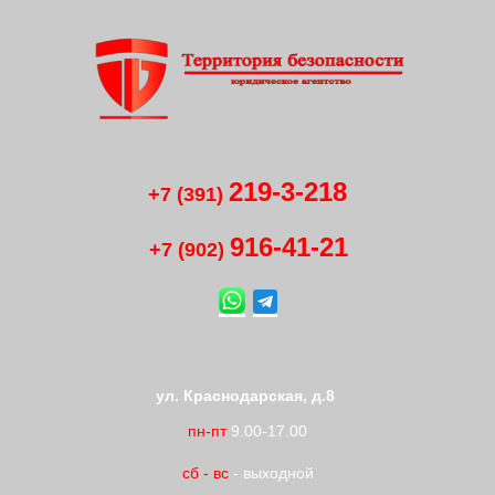
219-3-218
+7 (391)
916-41
-
21
+7 (902)
ул. Краснодарская, д.8
пн-пт
9.00-17.00
сб
-
вс
- выходной