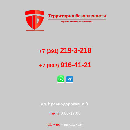
219-3-218
+7 (391)
916-41
-
21
+7 (902)
ул. Краснодарская, д.8
пн-пт
9.00-17.00
сб
-
вс
- выходной