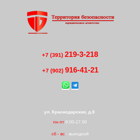
219-3-218
+7 (391)
916-41
-
21
+7 (902)
ул. Краснодарская, д.8
пн-пт
9.00-17.00
сб
-
вс
- выходной