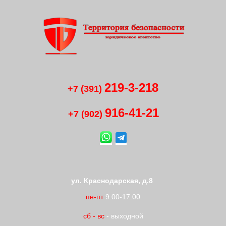
219-3-218
+7 (391)
916-41
-
21
+7 (902)
ул. Краснодарская, д.8
пн-пт
9.00-17.00
сб
-
вс
- выходной