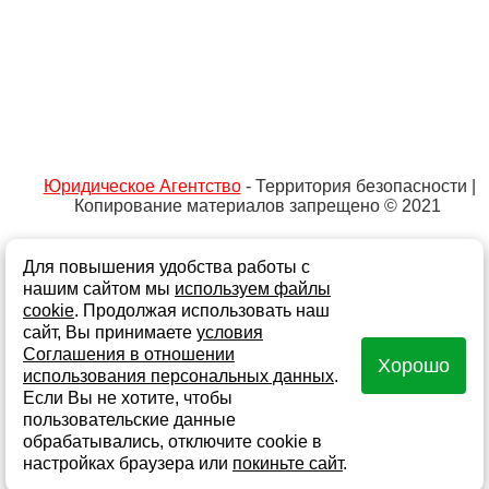
Юридическое Агентство
- Территория безопасности |
Копирование материалов запрещено © 2021
Для повышения удобства работы с
Не является публичной офертой
Политика обработки персональных данных и
нашим сайтом мы
используем файлы
информации
cookie
. Продолжая использовать наш
сайт, Вы принимаете
условия
Согласие на обработку персональных данных
Соглашения в отношении
Хорошо
Согласие на получение информационной и рекламной
использования персональных данных
.
рассылки
Если Вы не хотите, чтобы
Создание сайта - Fokas
Карта сайта
пользовательские данные
обрабатывались, отключите cookie в
настройках браузера или
покиньте сайт
.