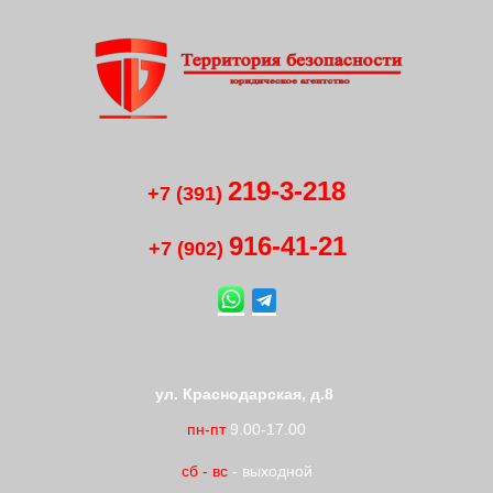
219-3-218
+7 (391)
916-41
-
21
+7 (902)
ул. Краснодарская, д.8
пн-пт
9.00-17.00
сб
-
вс
- выходной