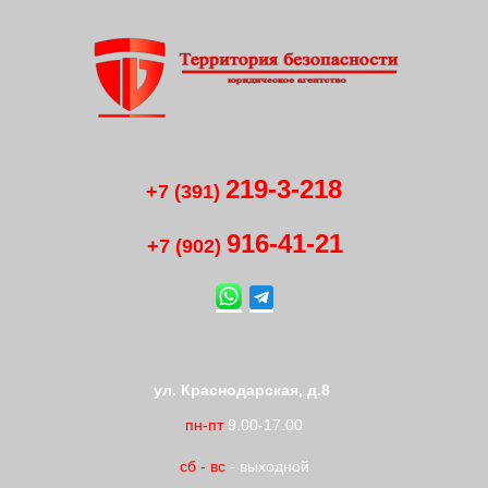
219-3-218
+7 (391)
916-41
-
21
+7 (902)
ул. Краснодарская, д.8
пн-пт
9.00-17.00
сб
-
вс
- выходной