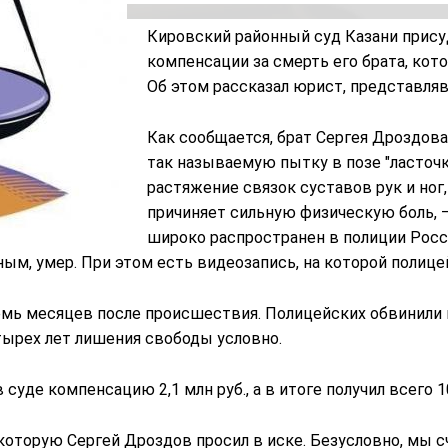
Кировский районный суд Казани
прису
компенсации за смерть его брата, кот
Об этом рассказал юрист, представля
Как сообщается, брат Сергея Дроздова 
так называемую пытку в позе "ласточка
растяжение связок суставов рук и ног
причиняет сильную физическую боль, –
широко распространен в полиции Росс
ным, умер. При этом есть видеозапись, на которой полиц
семь месяцев после происшествия. Полицейских обвинили
етырех лет лишения свободы условно.
уде компенсацию 2,1 млн руб., а в итоге получил всего 10
, которую Сергей Дроздов просил в иске. Безусловно, мы