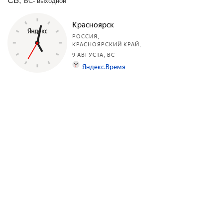
СБ,
ВС- выходной