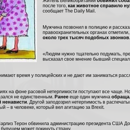
Житель Великобритании
обвинил соба
после того,
как животное справило н
сообщает The Daily Mail.
Мужчина позвонил в полицию и рассказ
правоохранительных органах отметили, 
около трех тысяч подобных звонков
«Людям нужно тщательно подумать, преж
высказал свое мнение бывший специал
нимают время у полицейских и не дают им заниматься рас
ниях на фоне расовой нетерпимости поступают все чаще. Н
азался не единственным.
Ранее
еще один мужчина
обраща
й ненависти
. Другой заподозрил нетерпимость в распечатыв
ый – в человеке, который вел агитацию за
Brexit
.
арлиз Терон
обвинила администрацию президента США Дон
в будущем может покинуть страну.