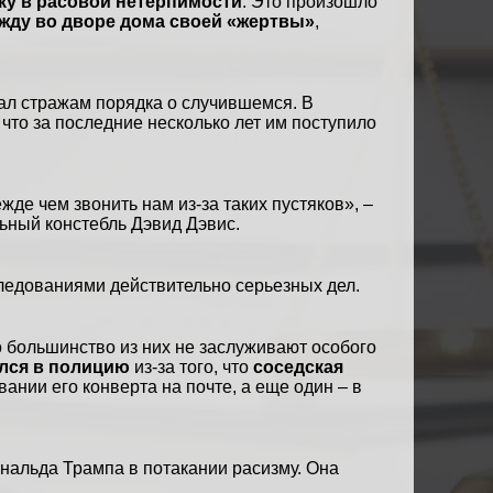
ку в расовой нетерпимости
. Это произошло
ужду во дворе дома своей «жертвы»
,
ал стражам порядка о случившемся. В
что за последние несколько лет им поступило
.
де чем звонить нам из-за таких пустяков», –
ьный констебль Дэвид Дэвис.
следованиями действительно серьезных дел.
о большинство из них не заслуживают особого
лся в полицию
из-за того, что
соседская
ании его конверта на почте, а еще один – в
альда Трампа в потакании расизму. Она