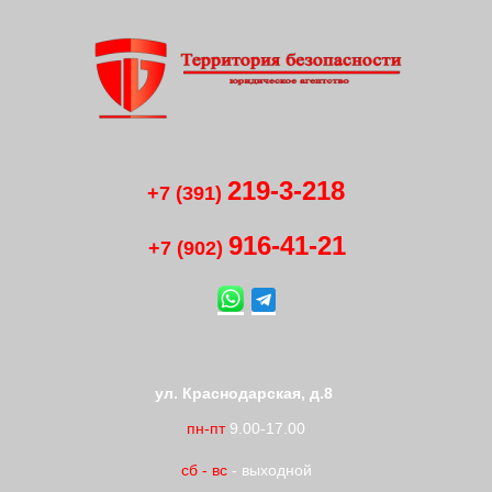
219-3-218
+7 (391)
916-41
-
21
+7 (902)
ул. Краснодарская, д.8
пн-пт
9.00-17.00
сб
-
вс
- выходной