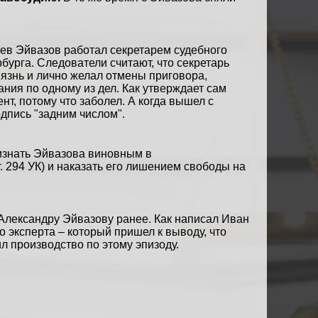
цев Эйвазов работал секретарем судебного
рбурга
. Следователи считают, что секретарь
язнь и лично желал отмены приговора,
ания по одному из дел. Как утверждает сам
нт, потому что заболел. А когда вышел с
одпись "задним числом".
ризнать Эйвазова виновным в
. 294 УК) и наказать его лишением свободы на
о Александру Эйвазову ранее. Как
написал
Иван
 эксперта – который пришел к выводу, что
л производство по этому эпизоду.