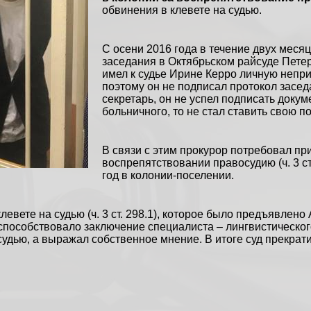
обвинения в клевете на судью.
С осени 2016 года в течение двух меся
заседания в
Октябрьском райсуде Пете
имел к судье
Ирине Керро
личную непри
поэтому он не подписал протокол засед
секретарь, он не успел подписать докуме
больничного, то не стал ставить свою п
В связи с этим прокурор потребовал п
воспрепятствовании правосудию (ч. 3 ст
год в колонии-поселении.
левете на судью (ч. 3 ст. 298.1), которое было предъявлен
способствовало заключение специалиста – лингвистического
судью, а выражал собственное мнение. В итоге суд прекрати