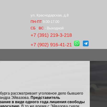
ул. Краснодарская, д.8
ПН-ПТ
9.00-17.00
СБ
-
ВС
- Выходной
+7 (391) 219-3-218
+7 (902) 916-41-21
бурга рассматривает уголовное дело бывшего
сандра Эйвазова.
Представитель
азание в виде одного года лишения свободы
равосудию.
В то же время с Эйвазова сняли