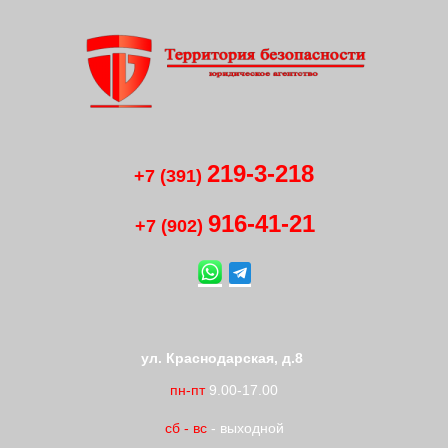
219-3-218
+7 (391)
916-41
-
21
+7 (902)
ул. Краснодарская, д.8
пн-пт
9.00-17.00
сб
-
вс
- выходной