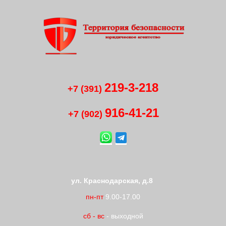
219-3-218
+7 (391)
916-41
-
21
+7 (902)
ул. Краснодарская, д.8
пн-пт
9.00-17.00
сб
-
вс
- выходной