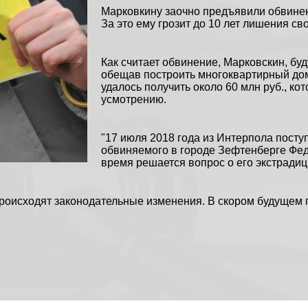
Марковкину заочно предъявили обвинени
За это ему грозит до 10 лет лишения св
Как считает обвинение, Марковскин, б
обещав построить многоквартирный дом
удалось получить около 60 млн руб., к
усмотрению.
"17 июля 2018 года из Интерпола пост
обвиняемого в городе Зефтенберге Фе
время решается вопрос о его экстрадици
роисходят законодательные изменения. В скором будущем 