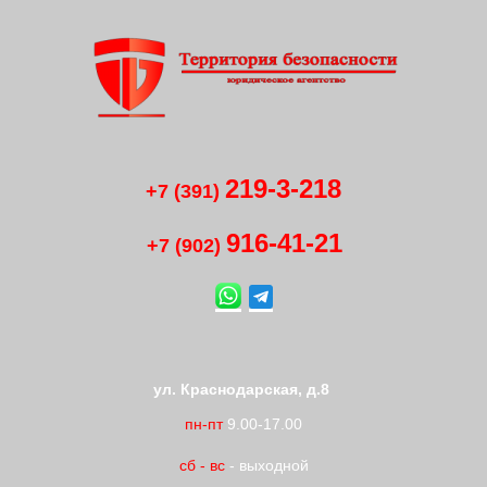
219-3-218
+7 (391)
916-41
-
21
+7 (902)
ул. Краснодарская, д.8
пн-пт
9.00-17.00
сб
-
вс
- выходной