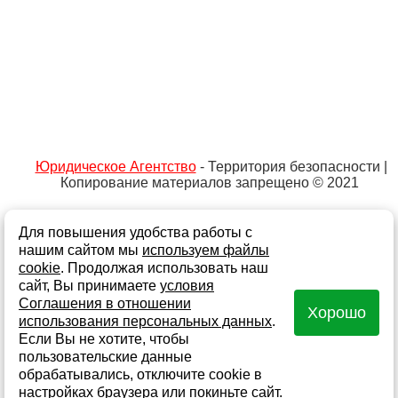
Юридическое Агентство
- Территория безопасности |
Копирование материалов запрещено © 2021
Для повышения удобства работы с
Не является публичной офертой
Политика обработки персональных данных и
нашим сайтом мы
используем файлы
информации
cookie
. Продолжая использовать наш
сайт, Вы принимаете
условия
Согласие на обработку персональных данных
Соглашения в отношении
Хорошо
Согласие на получение информационной и рекламной
использования персональных данных
.
рассылки
Если Вы не хотите, чтобы
Создание сайта - Fokas
Карта сайта
пользовательские данные
обрабатывались, отключите cookie в
настройках браузера или
покиньте сайт
.