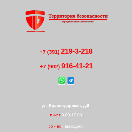
219-3-218
+7 (391)
916-41
-
21
+7 (902)
ул. Краснодарская, д.8
пн-пт
9.00-17.00
сб
-
вс
- выходной