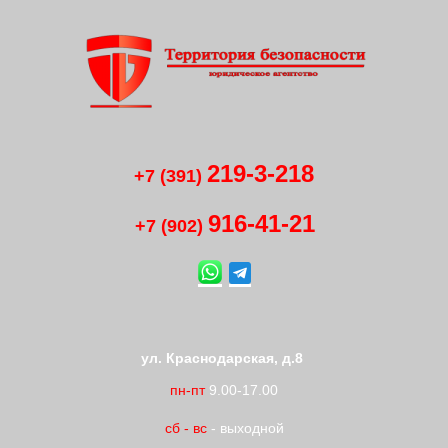
219-3-218
+7 (391)
916-41
-
21
+7 (902)
ул. Краснодарская, д.8
пн-пт
9.00-17.00
сб
-
вс
- выходной