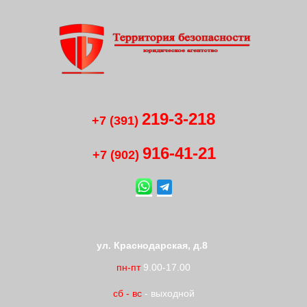
219-3-218
+7 (391)
916-41
-
21
+7 (902)
ул. Краснодарская, д.8
пн-пт
9.00-17.00
сб
-
вс
- выходной