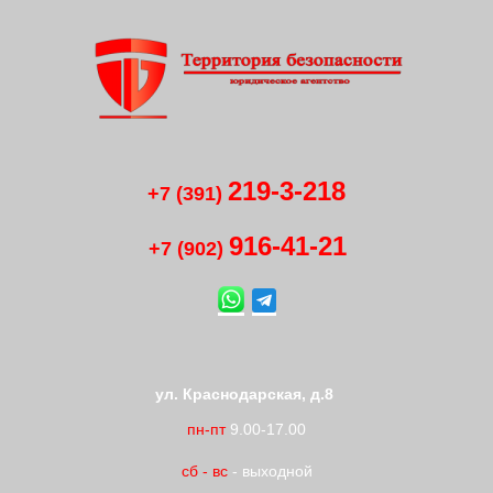
219-3-218
+7 (391)
916-41
-
21
+7 (902)
ул. Краснодарская, д.8
пн-пт
9.00-17.00
сб
-
вс
- выходной