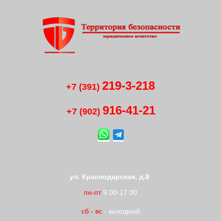
219-3-218
+7 (391)
916-41
-
21
+7 (902)
ул. Краснодарская, д.8
пн-пт
9.00-17.00
сб
-
вс
- выходной